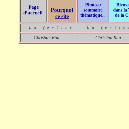
Photos :
Bienv
Page
Pourquoi
sommaire
dans la 
d’accuei
l
thématique...
de la C
ce site
La fenêtre - La fenêt
Christian Rau - Christian R