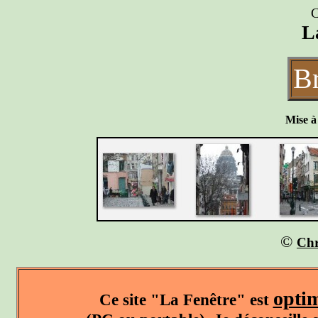
C
L
Br
Mise à
©
Chr
optim
Ce site "La Fenêtre" est