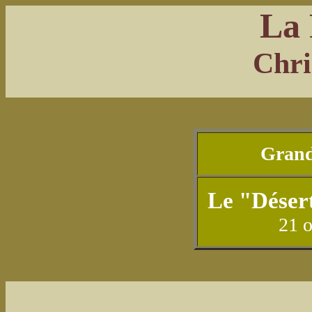
La 
Chri
Grand
Le "Déser
21 o