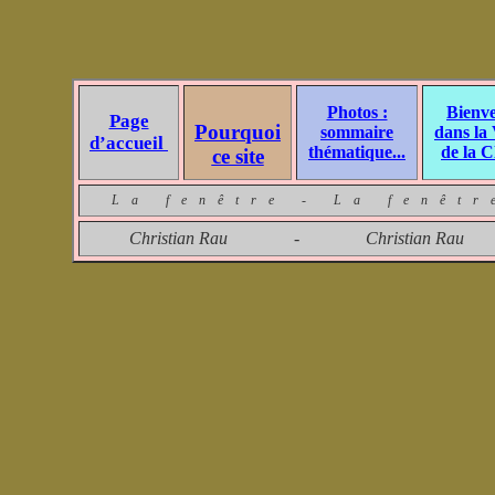
Photos :
Bienv
Page
Pourquoi
sommaire
dans la 
d’accuei
l
thématique...
de la C
ce site
La fenêtre - La fenêt
Christian Rau - Christian R