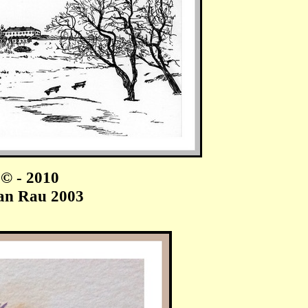
u
©
- 2010
an Rau 2003