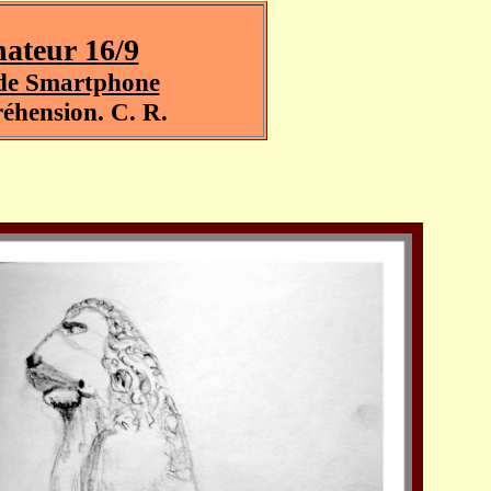
nateur 16/9
n de Smartphone
éhension. C. R.