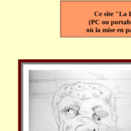
Ce site "La 
(PC ou portab
où la mise en p