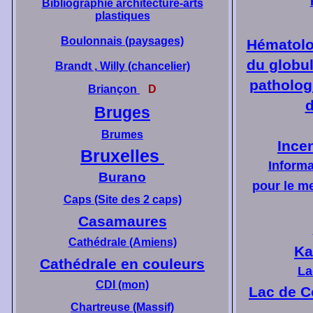
Bibliographie architecture-arts
plastiques
Boulonnais (paysages)
Hématolo
du globul
Brandt ,
Willy (chancelier)
patholog
Briançon
D
d
Bruges
Brumes
Ince
Bruxelles
Informa
Burano
pour le me
Caps (Site des 2 caps)
Casamaures
Cathédrale (Amiens)
Ka
Cathédrale en couleurs
La
CDI (mon)
Lac de C
Chartreuse (Massif)