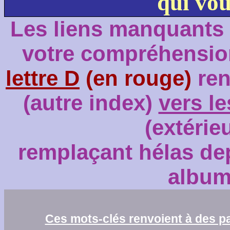
qui vou
Les liens manquants o
votre compréhension
lettre D
(en rouge)
ren
(autre index)
vers l
(extérie
remplaçant hélas de
album
Ces mots-clés renvoient à des 