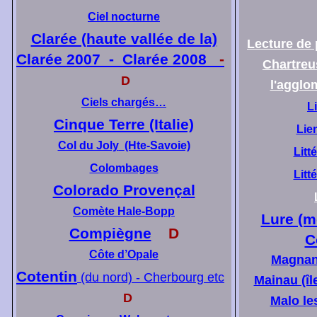
Ciel nocturne
Clarée (haute vallée de la)
Lecture de 
Clarée 2007 - Clarée 2008
-
Chartreu
D
l'agglo
Ciels chargés…
L
Cinque Terre (Italie)
Lie
Col du Joly
(Hte-Savoie)
Litt
Colombages
Litt
Colorado Provençal
Comète
Hale-Bopp
Lure (m
Compiègne
D
C
Côte d’Opale
Magnan,
Cotentin
(du nord) - Cherbourg etc
Mainau (îl
D
Malo le