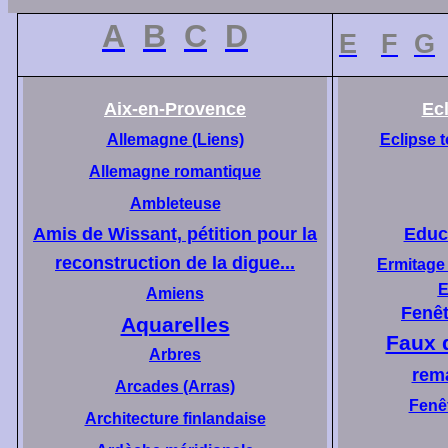
A
B
C
D
E
F
G
Aix-en-Provence
Ec
Allemagne (Liens)
Eclipse t
Allemagne romantique
Ambleteuse
Amis de Wissant, pétition pour la
Educa
reconstruction de la digue...
Ermitage 
E
Amiens
Fenêt
Aquarelles
Faux 
Arbres
rem
Arcades (Arras)
Fenêt
Architecture finlandaise