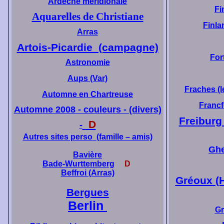
Ardèche méridionale
Fi
Aquarelles de Christiane
Finla
Arras
Artois-Picardie (campagne)
Fort
Astronomie
Aups (Var)
Fraches (l
Automne en Chartreuse
Francf
Automne 2008 - couleurs - (divers)
Freiburg
D
-
Autres sites perso
(famille – amis)
Ghe
Bavière
Bade-Wurttemberg
D
Beffroi (Arras)
Gréoux (
Bergues
Berlin
Gr