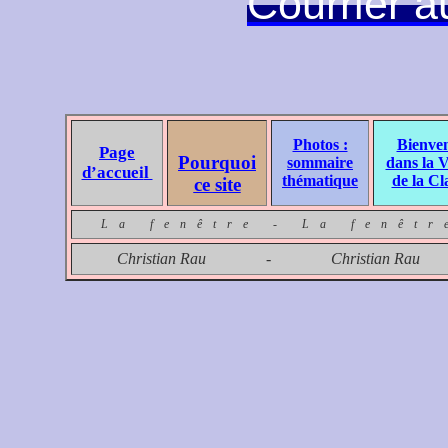
Courrier 
Photos :
Bienve
Page
Pourquoi
sommaire
dans la V
d’accuei
l
thématique
de la Cl
ce site
La fenêtre - La fenêt
Christian Rau - Christian R