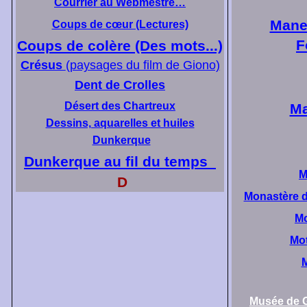
Courrier au Webmestre…
Mane
Coups de cœur (Lectures)
F
Coups de colère (Des mots...)
Crésus
(paysages du film de Giono)
Dent de Crolles
Désert des Chartreux
M
Dessins, aquarelles et huiles
Dunkerque
Dunkerque au fil du temps
M
D
Monastère d
Mo
Mot
M
Musée de G